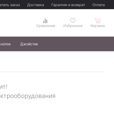
елать заказ
Доставка
Гарантия и возврат
Оплата
кнопок
Джойстик
ит!
ектрооборудования