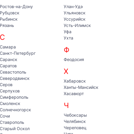
Ростов-на-Дону
Улан-Удэ
Рубцовск
Ульяновск
Рыбинск
Уссурийск
Рязань
Усть-Илимск
Уфа
С
Ухта
Самара
Ф
Санкт-Петербург
Саранск
Феодосия
Саратов
Х
Севастополь
Северодвинск
Хабаровск
Серов
Ханты-Мансийск
Серпухов
Хасавюрт
Симферополь
Смоленск
Ч
Солнечногорск
Чебоксары
Сочи
Челябинск
Ставрополь
Череповец
Старый Оскол
Чита