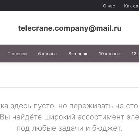
О нас
Как сд
telecrane.company@mail.ru
2 кнопки
6 кнопок
8 кнопок
10 кнопок
12 
ка здесь пусто, но переживать не сто
Вы найдёте широкий ассортимент эл
под любые задачи и бюджет.