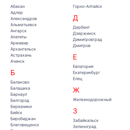
Абакан
Горно-Алтайск
Адлер
Д
Александров
Альметьевск
Дербент
Ангарск
Дзержинск
Апатиты
Димитровград
Армавир
Дмитров
Архангельск
Астрахань
Е
Ачинск
Евпатория
Б
Екатеринбург
Елец
Балаково
Балашиха
Ж
Барнаул
Железнодорожный
Белгород
Березники
З
Бийск
Биробиджан
Забайкальск
Благовещенск
Зеленоград