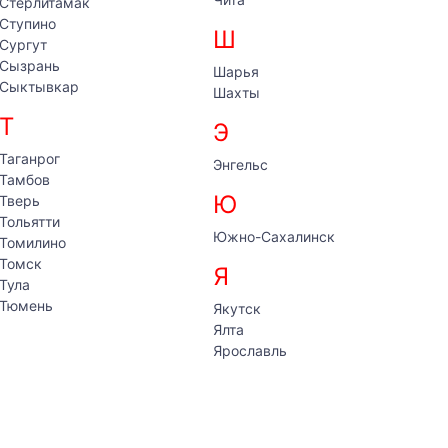
Стерлитамак
Ступино
Ш
Сургут
Сызрань
Шарья
Сыктывкар
Шахты
Т
Э
Таганрог
Энгельс
Тамбов
Ю
Тверь
Тольятти
Южно-Сахалинск
Томилино
Томск
Я
Тула
Тюмень
Якутск
Ялта
Ярославль