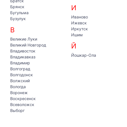
Братск
И
Брянск
Бугульма
Иваново
Бузулук
Ижевск
В
Иркутск
Ишим
Великие Луки
Й
Великий Новгород
Владивосток
Йошкар-Ола
Владикавказ
Владимир
Волгоград
Волгодонск
Волжский
Вологда
Воронеж
Воскресенск
Всеволожск
Выборг