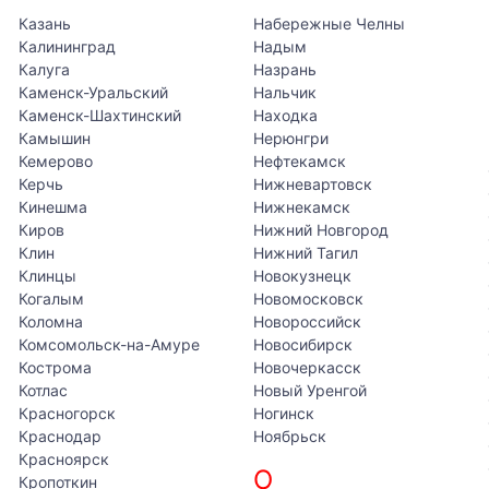
Казань
Набережные Челны
Калининград
Надым
Калуга
Назрань
Каменск-Уральский
Нальчик
Каменск-Шахтинский
Находка
Камышин
Нерюнгри
Кемерово
Нефтекамск
Керчь
Нижневартовск
Кинешма
Нижнекамск
Киров
Нижний Новгород
Клин
Нижний Тагил
Клинцы
Новокузнецк
Когалым
Новомосковск
Коломна
Новороссийск
Комсомольск-на-Амуре
Новосибирск
Кострома
Новочеркасск
Котлас
Новый Уренгой
Красногорск
Ногинск
Краснодар
Ноябрьск
Красноярск
О
Кропоткин