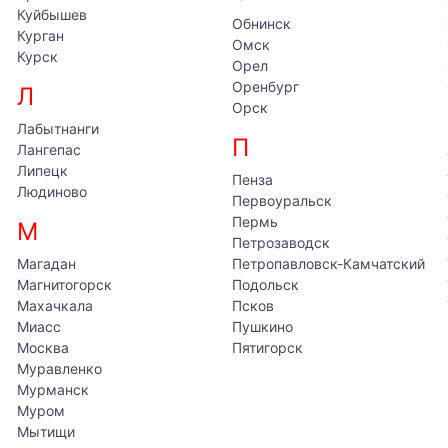
Куйбышев
Обнинск
Курган
Омск
Курск
Орел
Оренбург
Л
Орск
Лабытнанги
П
Лангепас
Липецк
Пенза
Людиново
Первоуральск
Пермь
М
Петрозаводск
Магадан
Петропавловск-Камчатский
Магнитогорск
Подольск
Махачкала
Псков
Миасс
Пушкино
Москва
Пятигорск
Муравленко
Мурманск
Муром
Мытищи