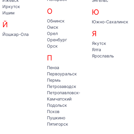
Ижевск
Энгельс
Иркутск
О
Ю
Ишим
Обнинск
Южно-Сахалинск
Й
Омск
Я
Орел
Йошкар-Ола
Оренбург
Якутск
Орск
Ялта
Ярославль
П
Пенза
Первоуральск
Пермь
Петрозаводск
Петропавловск-
Камчатский
Подольск
Псков
Пушкино
Пятигорск