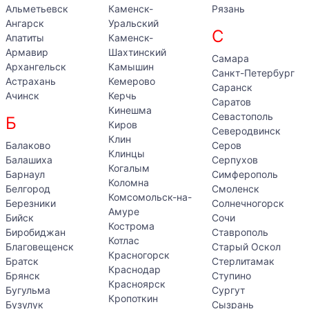
Альметьевск
Каменск-
Рязань
Ангарск
Уральский
С
Апатиты
Каменск-
Армавир
Шахтинский
Самара
Архангельск
Камышин
Санкт-Петербург
Астрахань
Кемерово
Саранск
Ачинск
Керчь
Саратов
Кинешма
Севастополь
Б
Киров
Северодвинск
Клин
Балаково
Серов
Клинцы
Балашиха
Серпухов
Когалым
Барнаул
Симферополь
Коломна
Белгород
Смоленск
Комсомольск-на-
Березники
Солнечногорск
Амуре
Бийск
Сочи
Кострома
Биробиджан
Ставрополь
Котлас
Благовещенск
Старый Оскол
Красногорск
Братск
Стерлитамак
Краснодар
Брянск
Ступино
Красноярск
Бугульма
Сургут
Кропоткин
Бузулук
Сызрань