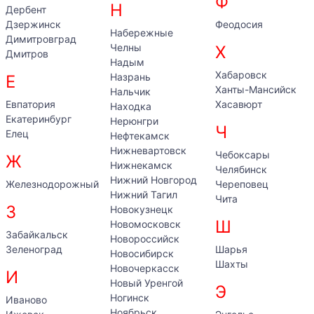
Ф
Н
Дербент
Дзержинск
Феодосия
Набережные
Димитровград
Челны
Х
Дмитров
Надым
Хабаровск
Назрань
Е
Ханты-Мансийск
Нальчик
Евпатория
Хасавюрт
Находка
Екатеринбург
Нерюнгри
Ч
Елец
Нефтекамск
Нижневартовск
Чебоксары
Ж
Нижнекамск
Челябинск
Нижний Новгород
Железнодорожный
Череповец
Нижний Тагил
Чита
З
Новокузнецк
Ш
Новомосковск
Забайкальск
Новороссийск
Зеленоград
Шарья
Новосибирск
Шахты
Новочеркасск
И
Новый Уренгой
Э
Ногинск
Иваново
Ноябрьск