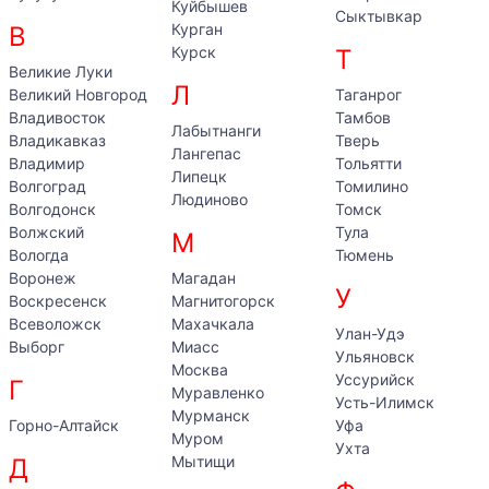
Куйбышев
Сыктывкар
Курган
В
Курск
Т
Великие Луки
Л
Великий Новгород
Таганрог
Владивосток
Тамбов
Лабытнанги
Владикавказ
Тверь
Лангепас
Владимир
Тольятти
Липецк
Волгоград
Томилино
Людиново
Волгодонск
Томск
Волжский
Тула
М
Вологда
Тюмень
Воронеж
Магадан
У
Воскресенск
Магнитогорск
Всеволожск
Махачкала
Улан-Удэ
Выборг
Миасс
Ульяновск
Москва
Уссурийск
Г
Муравленко
Усть-Илимск
Мурманск
Горно-Алтайск
Уфа
Муром
Ухта
Мытищи
Д